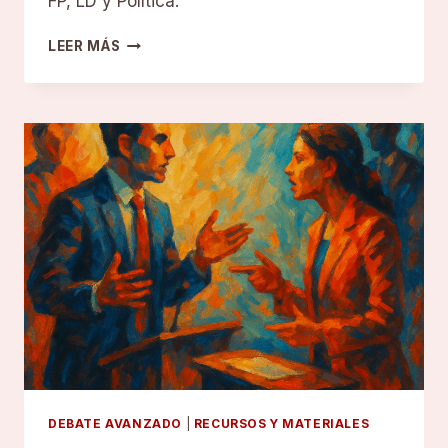
FP, LD y Política.
DEBATE
LEER MÁS
COMPETITIVO:
ESTRATEGIAS
Y
TÁCTICAS
AVANZADAS
PARA
DEBATIENTES
DEBATE AVANZADO
|
RECURSOS Y MATERIALES