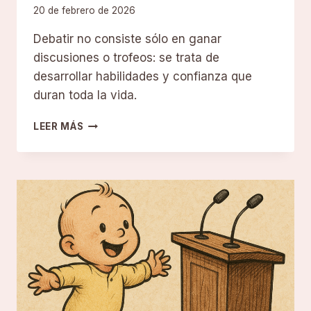
20 de febrero de 2026
Debatir no consiste sólo en ganar
discusiones o trofeos: se trata de
desarrollar habilidades y confianza que
duran toda la vida.
¿POR
LEER MÁS
QUÉ
ES
TAN
IMPORTANTE
EL
DEBATE?
BENEFICIOS
DEL
DEBATE
PARA
LOS
ESTUDIANTES