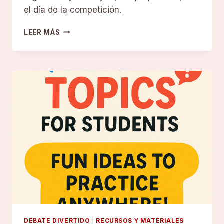
el día de la competición.
ENCUENTRA
LEER MÁS
COMPETICIONES
DE
DEBATE
EN
TODO
EL
MUNDO
DEBATE DIVERTIDO
|
RECURSOS Y MATERIALES