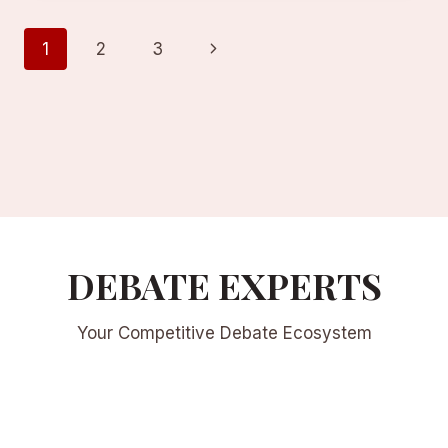
PRINCIPALES
FORMATOS
Navegación
Next
1
2
3
DE
DEBATE
Page
de
COMPETITIVO
Página
DEBATE EXPERTS
Your Competitive Debate Ecosystem