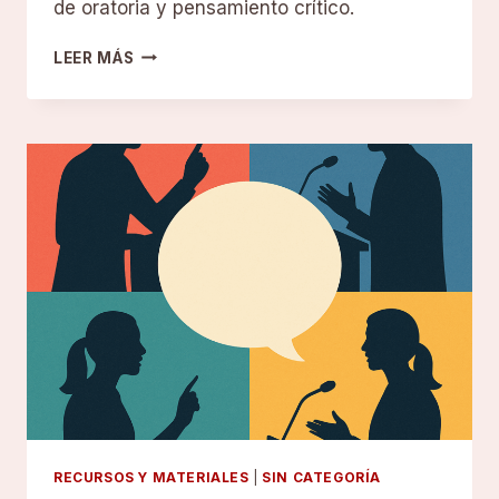
de oratoria y pensamiento crítico.
DEBATE
LEER MÁS
EN
EL
FORO
PÚBLICO:
REGLAS
Y
BUENAS
PRÁCTICAS
RECURSOS Y MATERIALES
|
SIN CATEGORÍA